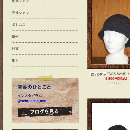
長袖シャツ
半袖シャツ
ボトムス
帽子
雑貨
靴下
TAOS SAND K
8,800円(税込)
ニットハット
インスタグラム
@schroeder_mie