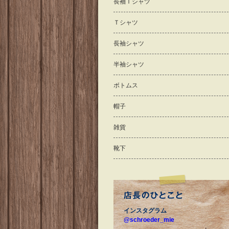
長袖Ｔシャツ
Ｔシャツ
長袖シャツ
半袖シャツ
ボトムス
帽子
雑貨
靴下
インスタグラム
@schroeder_mie