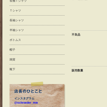
長袖Ｔシャツ
Ｔシャツ
長袖シャツ
半袖シャツ
不良品
ボトムス
帽子
雑貨
靴下
販売数量
インスタグラム
@schroeder_mie