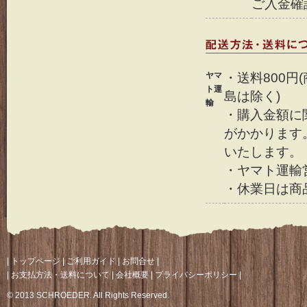
ご入金確
ヤマ
・送料800円
ト運
島は除く)
輸
・購入金額に関
がかかります
いたします。
・ヤマト運輸
・休業日は商
|
トップページ
|
ご利用ガイド
|
お問合せ
|
|
お支払方法・送料について
|
会社概要
|
プライバシーポリシー
|
© 2013 SCHROEDER. All Rights Reserved.