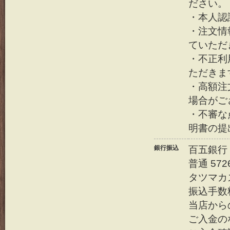
ださい。
・本人認
・注文情
ていただ
・不正利
ただきま
・高額注
場合がご
・不審な
明書の提
銀行振込
百五銀行
普通 572
タツマカ
振込手数
当店から
ご入金の