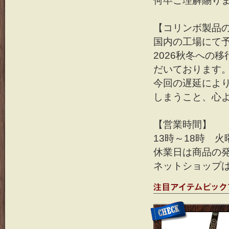
何卒ご理解賜り
【コリンボ製品
国内の工場にて予想
2026秋冬への
だいております
今回の遅延によ
しまうこと、心
【営業時間】
13時～18時 
休業日は商品の
ネットショップは