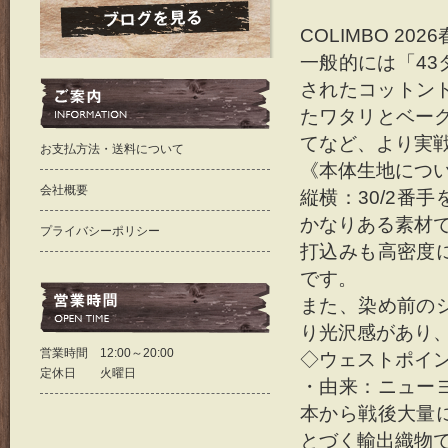
COLIMBO 202
一般的には「4
されたコットン
たワタリとベー
てなど、より実
お支払方法・送料について
《本体生地につ
会社概要
縦横：30/2番
かなりある素材
プライバシーポリシー
打込みも高密度
です。
また、染め前の
り光沢感があり
営業時間 12:00～20:00
◇ウェストポイント→
定休日 火曜日
・由来：ニュー
本から戦後大量
とづく輸出織物