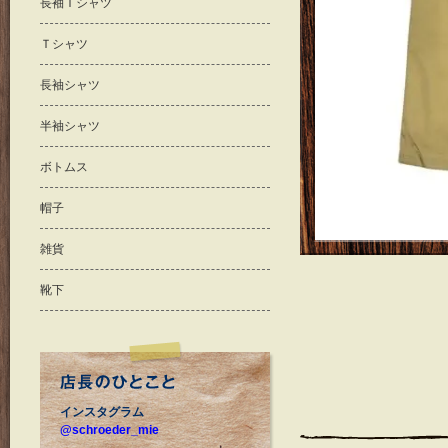
長袖Ｔシャツ
Ｔシャツ
長袖シャツ
半袖シャツ
ボトムス
帽子
雑貨
靴下
インスタグラム
@schroeder_mie