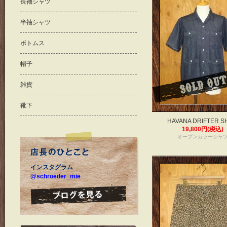
長袖シャツ
半袖シャツ
ボトムス
帽子
雑貨
靴下
HAVANA DRIFTER S
19,800円(税込)
オープンカラーシャ
インスタグラム
@schroeder_mie