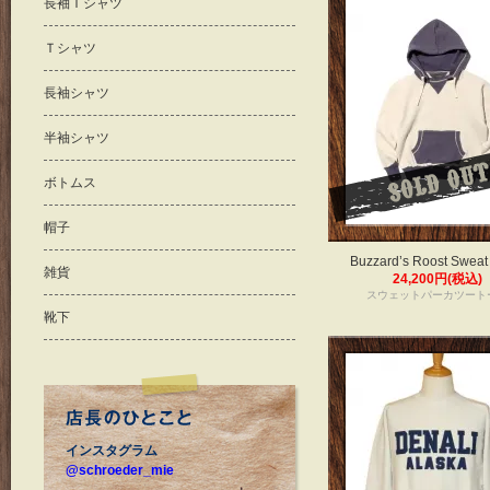
長袖Ｔシャツ
Ｔシャツ
長袖シャツ
半袖シャツ
ボトムス
帽子
Buzzard’s Roost Sweat
雑貨
24,200円(税込)
スウェットパーカツート
靴下
インスタグラム
@schroeder_mie