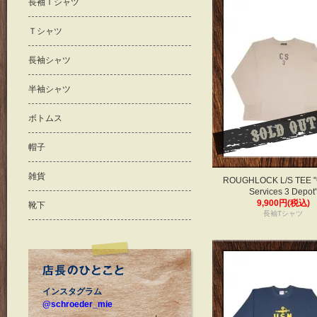
長袖Ｔシャツ
Ｔシャツ
長袖シャツ
半袖シャツ
ボトムス
帽子
雑貨
ROUGHLOCK L/S TEE "C
Services 3 Depot
9,900円(税込)
靴下
長袖Tシャツ
インスタグラム
@schroeder_mie