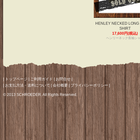
HENLEY NECKED LONG
SHIRT
17,600円(税込)
ヘンリーネック長袖シ
|
トップページ
|
ご利用ガイド
|
お問合せ
|
|
お支払方法・送料について
|
会社概要
|
プライバシーポリシー
|
© 2013 SCHROEDER. All Rights Reserved.