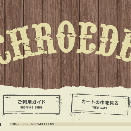
TOPページ
＞
FREEWHEELERS