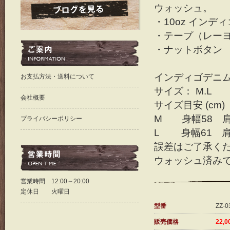
ウォッシュ。
・10oz インデ
・テープ（レーヨ
・ナットボタン
インディゴデニ
お支払方法・送料について
サイズ： M.L
会社概要
サイズ目安 (cm)
M 身幅58 肩
プライバシーポリシー
L 身幅61 肩
誤差はご了承く
ウォッシュ済み
営業時間 12:00～20:00
定休日 火曜日
型番
ZZ-0
販売価格
22,