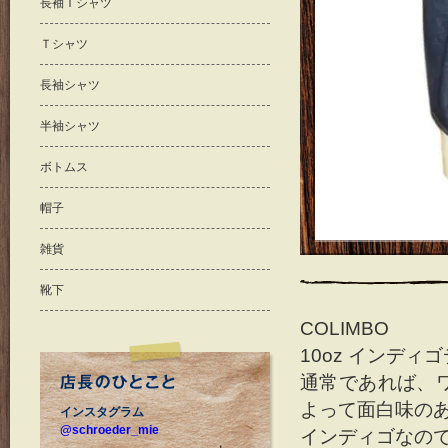
長袖Ｔシャツ
Ｔシャツ
長袖シャツ
半袖シャツ
ボトムス
帽子
雑貨
靴下
COLIMBO
10oz インデ
通常であれば、
よって面白味のあ
インスタグラム
@schroeder_mie
インディゴなの