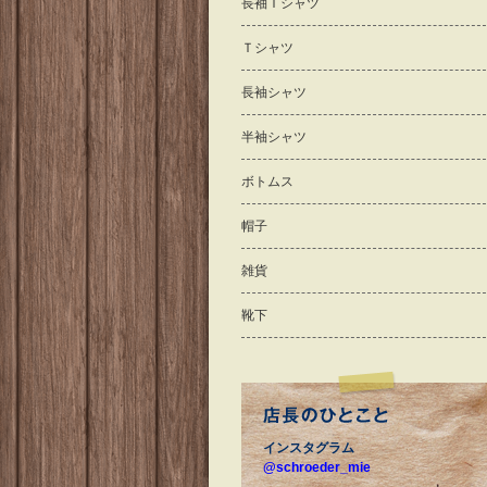
長袖Ｔシャツ
Ｔシャツ
長袖シャツ
半袖シャツ
ボトムス
帽子
雑貨
靴下
インスタグラム
@schroeder_mie