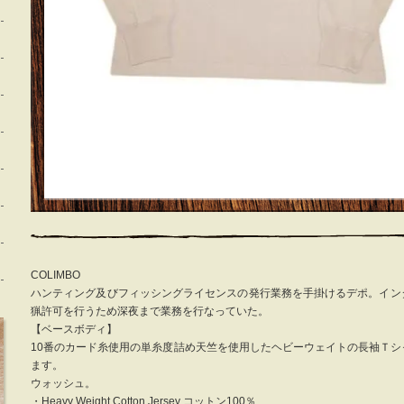
COLIMBO
ハンティング及びフィッシングライセンスの発行業務を手掛けるデポ。イン
猟許可を行うため深夜まで業務を行なっていた。
【ベースボディ】
10番のカード糸使用の単糸度詰め天竺を使用したヘビーウェイトの長袖Ｔ
ます。
ウォッシュ。
・Heavy Weight Cotton Jersey コットン100％