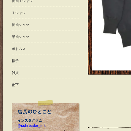
長袖Ｔシャツ
Ｔシャツ
長袖シャツ
半袖シャツ
ボトムス
帽子
雑貨
靴下
インスタグラム
@schroeder_mie