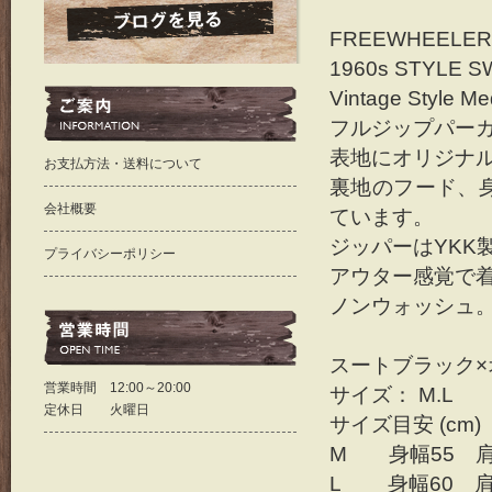
FREEWHEELER
1960s STYLE 
Vintage Style M
フルジップパー
表地にオリジナ
お支払方法・送料について
裏地のフード、
会社概要
ています。
ジッパーはYKK
プライバシーポリシー
アウター感覚で
ノンウォッシュ
スートブラック×
営業時間 12:00～20:00
サイズ： M.L
定休日 火曜日
サイズ目安 (cm)
M 身幅55 肩
L 身幅60 肩