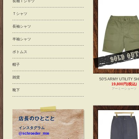
長袖Ｔシャツ
Ｔシャツ
長袖シャツ
半袖シャツ
ボトムス
帽子
雑貨
50'S ARMY UTILITY S
19,800円(税込)
アーミーショーツ
靴下
インスタグラム
@schroeder_mie