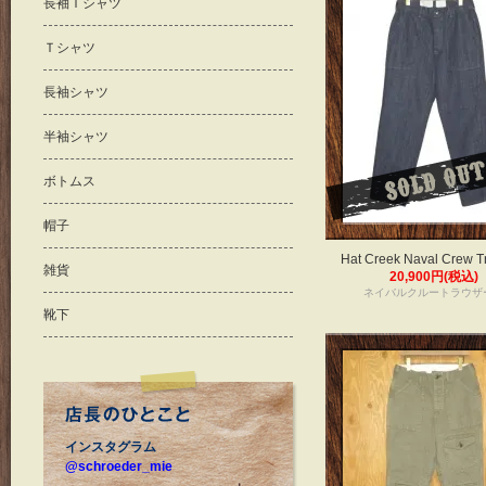
長袖Ｔシャツ
Ｔシャツ
長袖シャツ
半袖シャツ
ボトムス
帽子
Hat Creek Naval Crew T
雑貨
20,900円(税込)
ネイバルクルートラウザ
靴下
インスタグラム
@schroeder_mie